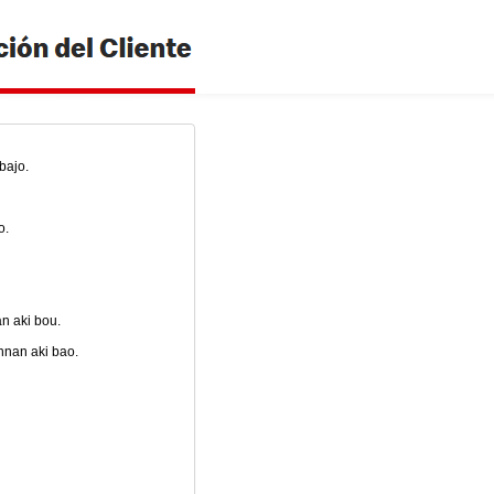
bajo.
o.
n aki bou.
nnan aki bao.