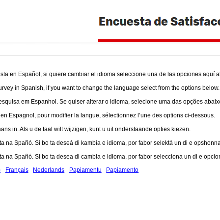
ta en Español, si quiere cambiar el idioma seleccione una de las opciones aquí a
urvey in Spanish, if you want to change the language select from the options below.
squisa em Espanhol. Se quiser alterar o idioma, selecione uma das opções abaix
 Espagnol, pour modifier la langue, sélectionnez l’une des options ci-dessous.
ns in. Als u de taal wilt wijzigen, kunt u uit onderstaande opties kiezen.
a na Spañó. Si bo ta deseá di kambia e idioma, por fabor selektá un di e opshonna
a na Spañó. Si bo ta desea di cambia e idioma, por fabor selecciona un di e opcio
)
Français
Nederlands
Papiamentu
Papiamento