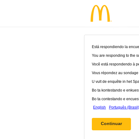
Está respondiendo la encues
You are responding to the s
Você está respondendo à pe
Vous répondez au sondage en
U vult de enquête in het Spaa
Bo ta kontestando e enkuest
Bo ta contestando e encuest
English
Português (Brasil