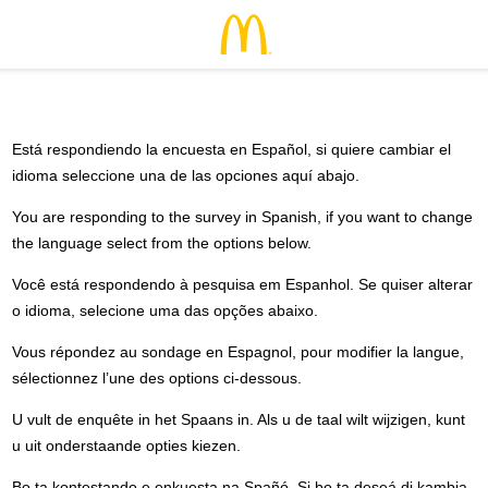
Está respondiendo la encuesta en Español, si quiere cambiar el
idioma seleccione una de las opciones aquí abajo.
You are responding to the survey in Spanish, if you want to change
the language select from the options below.
Você está respondendo à pesquisa em Espanhol. Se quiser alterar
o idioma, selecione uma das opções abaixo.
Vous répondez au sondage en Espagnol, pour modifier la langue,
sélectionnez l’une des options ci-dessous.
U vult de enquête in het Spaans in. Als u de taal wilt wijzigen, kunt
u uit onderstaande opties kiezen.
Bo ta kontestando e enkuesta na Spañó. Si bo ta deseá di kambia