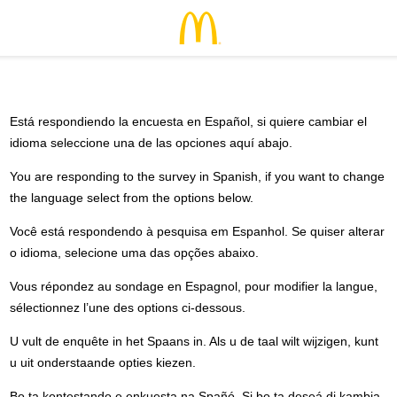
Está respondiendo la encuesta en Español, si quiere cambiar el
idioma seleccione una de las opciones aquí abajo.
You are responding to the survey in Spanish, if you want to change
the language select from the options below.
Você está respondendo à pesquisa em Espanhol. Se quiser alterar
o idioma, selecione uma das opções abaixo.
Vous répondez au sondage en Espagnol, pour modifier la langue,
sélectionnez l’une des options ci-dessous.
U vult de enquête in het Spaans in. Als u de taal wilt wijzigen, kunt
u uit onderstaande opties kiezen.
Bo ta kontestando e enkuesta na Spañó. Si bo ta deseá di kambia