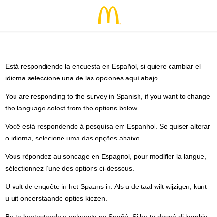
Está respondiendo la encuesta en Español, si quiere cambiar el
idioma seleccione una de las opciones aquí abajo.
You are responding to the survey in Spanish, if you want to change
the language select from the options below.
Você está respondendo à pesquisa em Espanhol. Se quiser alterar
o idioma, selecione uma das opções abaixo.
Vous répondez au sondage en Espagnol, pour modifier la langue,
sélectionnez l’une des options ci-dessous.
U vult de enquête in het Spaans in. Als u de taal wilt wijzigen, kunt
u uit onderstaande opties kiezen.
Bo ta kontestando e enkuesta na Spañó. Si bo ta deseá di kambia