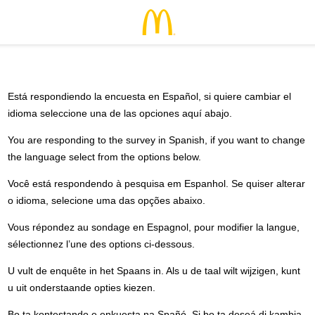
Está respondiendo la encuesta en Español, si quiere cambiar el
idioma seleccione una de las opciones aquí abajo.
You are responding to the survey in Spanish, if you want to change
the language select from the options below.
Você está respondendo à pesquisa em Espanhol. Se quiser alterar
o idioma, selecione uma das opções abaixo.
Vous répondez au sondage en Espagnol, pour modifier la langue,
sélectionnez l’une des options ci-dessous.
U vult de enquête in het Spaans in. Als u de taal wilt wijzigen, kunt
u uit onderstaande opties kiezen.
Bo ta kontestando e enkuesta na Spañó. Si bo ta deseá di kambia