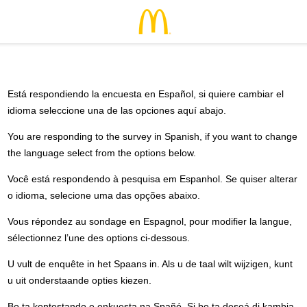
Está respondiendo la encuesta en Español, si quiere cambiar el
idioma seleccione una de las opciones aquí abajo.
You are responding to the survey in Spanish, if you want to change
the language select from the options below.
Você está respondendo à pesquisa em Espanhol. Se quiser alterar
o idioma, selecione uma das opções abaixo.
Vous répondez au sondage en Espagnol, pour modifier la langue,
sélectionnez l’une des options ci-dessous.
U vult de enquête in het Spaans in. Als u de taal wilt wijzigen, kunt
u uit onderstaande opties kiezen.
Bo ta kontestando e enkuesta na Spañó. Si bo ta deseá di kambia