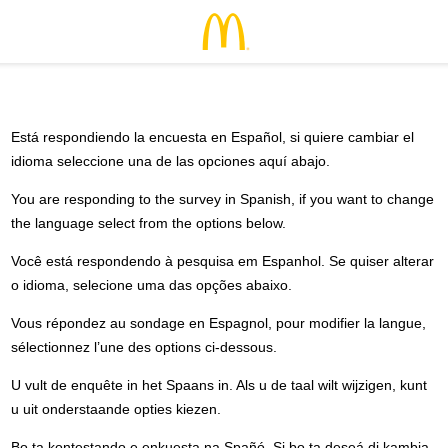
Está respondiendo la encuesta en Español, si quiere cambiar el
idioma seleccione una de las opciones aquí abajo.
You are responding to the survey in Spanish, if you want to change
the language select from the options below.
Você está respondendo à pesquisa em Espanhol. Se quiser alterar
o idioma, selecione uma das opções abaixo.
Vous répondez au sondage en Espagnol, pour modifier la langue,
sélectionnez l’une des options ci-dessous.
U vult de enquête in het Spaans in. Als u de taal wilt wijzigen, kunt
u uit onderstaande opties kiezen.
Bo ta kontestando e enkuesta na Spañó. Si bo ta deseá di kambia