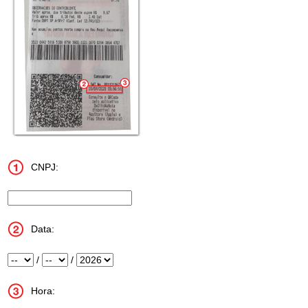
CNPJ:
Insira o número do CNPJ
Data:
Dia
Mês
Ano
/
/
Hora: