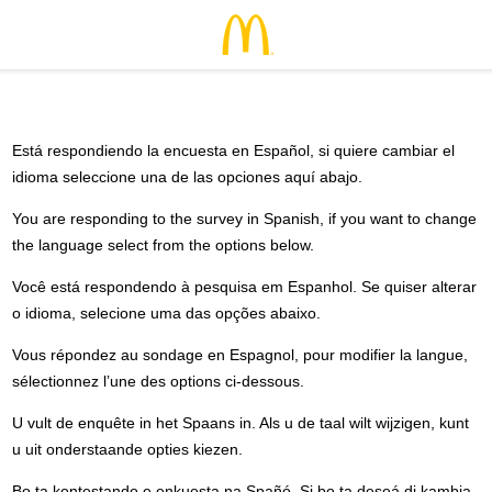
Está respondiendo la encuesta en Español, si quiere cambiar el
idioma seleccione una de las opciones aquí abajo.
You are responding to the survey in Spanish, if you want to change
the language select from the options below.
Você está respondendo à pesquisa em Espanhol. Se quiser alterar
o idioma, selecione uma das opções abaixo.
Vous répondez au sondage en Espagnol, pour modifier la langue,
sélectionnez l’une des options ci-dessous.
U vult de enquête in het Spaans in. Als u de taal wilt wijzigen, kunt
u uit onderstaande opties kiezen.
Bo ta kontestando e enkuesta na Spañó. Si bo ta deseá di kambia