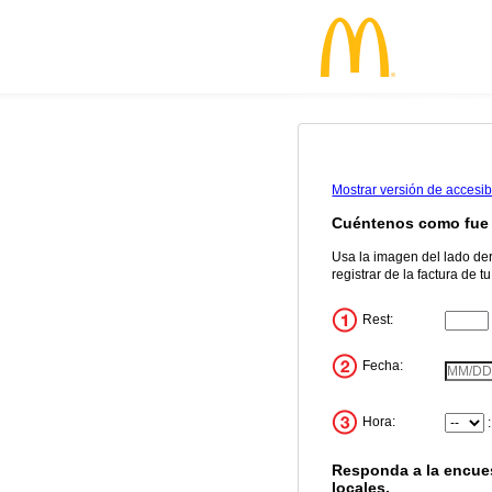
Mostrar versión de accesi
Cuéntenos como fue 
Usa la imagen del lado de
registrar de la factura de t
Rest:
Ingrese
Fecha:
VisitDa
Hora:
Hora
Minuto
Responda a la encues
locales.