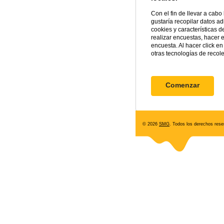
Con el fin de llevar a cab
gustaría recopilar datos ad
cookies y características 
realizar encuestas, hacer 
encuesta. Al hacer click 
otras tecnologías de recol
© 2026
SMG
. Todos los derechos rese