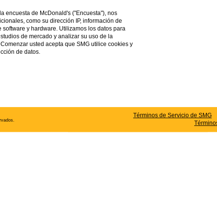
o la encuesta de
McDonald's
("Encuesta"), nos
icionales, como su dirección IP, información de
de software y hardware. Utilizamos los datos para
estudios de mercado y analizar su uso de la
en Comenzar usted acepta que SMG utilice cookies y
ección de datos.
Términos de Servicio de SMG
rvados.
Término