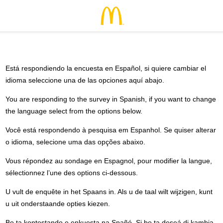
Está respondiendo la encuesta en Español, si quiere cambiar el
idioma seleccione una de las opciones aquí abajo.
You are responding to the survey in Spanish, if you want to change
the language select from the options below.
Você está respondendo à pesquisa em Espanhol. Se quiser alterar
o idioma, selecione uma das opções abaixo.
Vous répondez au sondage en Espagnol, pour modifier la langue,
sélectionnez l’une des options ci-dessous.
U vult de enquête in het Spaans in. Als u de taal wilt wijzigen, kunt
u uit onderstaande opties kiezen.
Bo ta kontestando e enkuesta na Spañó. Si bo ta deseá di kambia