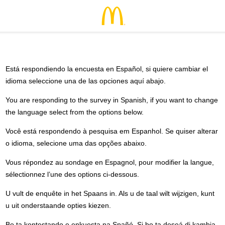
Está respondiendo la encuesta en Español, si quiere cambiar el
idioma seleccione una de las opciones aquí abajo.
You are responding to the survey in Spanish, if you want to change
the language select from the options below.
Você está respondendo à pesquisa em Espanhol. Se quiser alterar
o idioma, selecione uma das opções abaixo.
Vous répondez au sondage en Espagnol, pour modifier la langue,
sélectionnez l’une des options ci-dessous.
U vult de enquête in het Spaans in. Als u de taal wilt wijzigen, kunt
u uit onderstaande opties kiezen.
Bo ta kontestando e enkuesta na Spañó. Si bo ta deseá di kambia