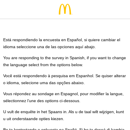
Está respondiendo la encuesta en Español, si quiere cambiar el
idioma seleccione una de las opciones aquí abajo.
You are responding to the survey in Spanish, if you want to change
the language select from the options below.
Você está respondendo à pesquisa em Espanhol. Se quiser alterar
o idioma, selecione uma das opções abaixo.
Vous répondez au sondage en Espagnol, pour modifier la langue,
sélectionnez l’une des options ci-dessous.
U vult de enquête in het Spaans in. Als u de taal wilt wijzigen, kunt
u uit onderstaande opties kiezen.
Bo ta kontestando e enkuesta na Spañó. Si bo ta deseá di kambia