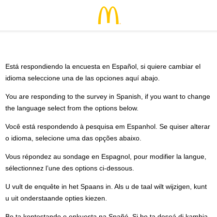
Está respondiendo la encuesta en Español, si quiere cambiar el
idioma seleccione una de las opciones aquí abajo.
You are responding to the survey in Spanish, if you want to change
the language select from the options below.
Você está respondendo à pesquisa em Espanhol. Se quiser alterar
o idioma, selecione uma das opções abaixo.
Vous répondez au sondage en Espagnol, pour modifier la langue,
sélectionnez l’une des options ci-dessous.
U vult de enquête in het Spaans in. Als u de taal wilt wijzigen, kunt
u uit onderstaande opties kiezen.
Bo ta kontestando e enkuesta na Spañó. Si bo ta deseá di kambia