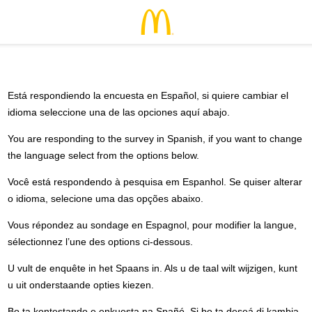
Está respondiendo la encuesta en Español, si quiere cambiar el
idioma seleccione una de las opciones aquí abajo.
You are responding to the survey in Spanish, if you want to change
the language select from the options below.
Você está respondendo à pesquisa em Espanhol. Se quiser alterar
o idioma, selecione uma das opções abaixo.
Vous répondez au sondage en Espagnol, pour modifier la langue,
sélectionnez l’une des options ci-dessous.
U vult de enquête in het Spaans in. Als u de taal wilt wijzigen, kunt
u uit onderstaande opties kiezen.
Bo ta kontestando e enkuesta na Spañó. Si bo ta deseá di kambia