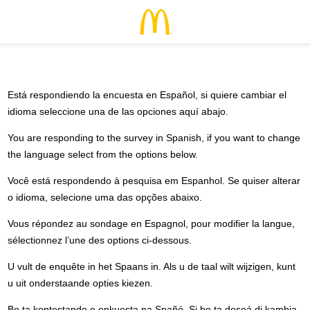
Está respondiendo la encuesta en Español, si quiere cambiar el
idioma seleccione una de las opciones aquí abajo.
You are responding to the survey in Spanish, if you want to change
the language select from the options below.
Você está respondendo à pesquisa em Espanhol. Se quiser alterar
o idioma, selecione uma das opções abaixo.
Vous répondez au sondage en Espagnol, pour modifier la langue,
sélectionnez l’une des options ci-dessous.
U vult de enquête in het Spaans in. Als u de taal wilt wijzigen, kunt
u uit onderstaande opties kiezen.
Bo ta kontestando e enkuesta na Spañó. Si bo ta deseá di kambia